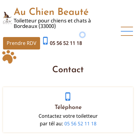
Aller
Au Chien Beauté
au
contenu
Toiletteur pour chiens et chats à
Bordeaux (33000)
principal
phone_iphone
Prendre RDV
05 56 52 11 18
Contact
phone_iphone
Téléphone
Contactez votre toiletteur
par tél au:
05 56 52 11 18